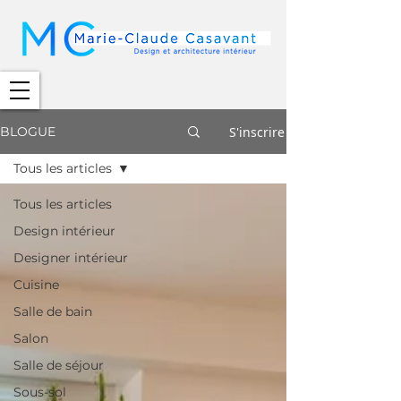
S'inscrire
BLOGUE
Tous les articles
Tous les articles
Design intérieur
Designer intérieur
Cuisine
Salle de bain
Salon
Salle de séjour
Sous-sol