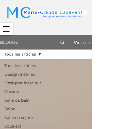
S'inscrire
BLOGUE
Tous les articles
Tous les articles
Design intérieur
Designer intérieur
Cuisine
Salle de bain
Salon
Salle de séjour
Sous-sol