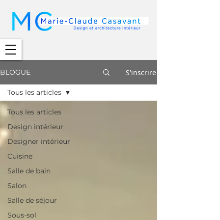
S'inscrire
BLOGUE
Tous les articles
Tous les articles
Design intérieur
Designer intérieur
Cuisine
Salle de bain
Salon
Salle de séjour
Sous-sol